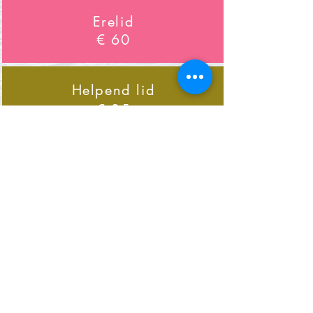
Erelid
€ 60
Helpend lid
€ 25
Extra bootligplaats
€ 30
Contact en info via