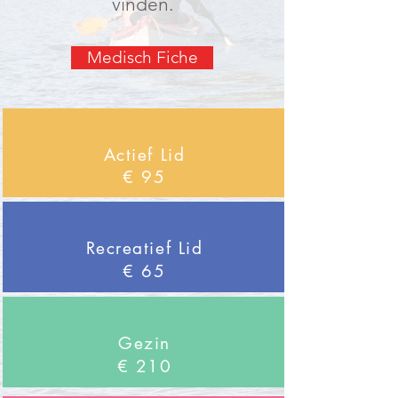
vinden.
Medisch Fiche
Actief Lid
€ 95
Recreatief Lid
€ 65
Gezin
€ 210