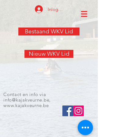
Inloggen
Bestaand WKV Lid
Nieuw WKV Lid
Contact en info via
info@kajakveurne.be
,
www.kajakveurne.be