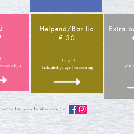
d
Helpend/Bar lid
Extra b
0
€ 30
d
- Lidgeld
(verzekering)
OP 
- Federatiebijdrage (verzekering)
kveurne.be
,
www.kajakveurne.be