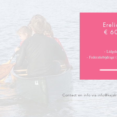
Ereli
€ 6
- Lidgel
- Federatiebijdrage 
Contact en info via
info@kaja