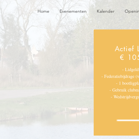
Home
Evenementen
Kalender
Openin
Actief 
€ 10
- Lidgeld
- Federatiebijdrage (
- 1 bootligpl
- Gebruik clubma
- Wedstrijdverg