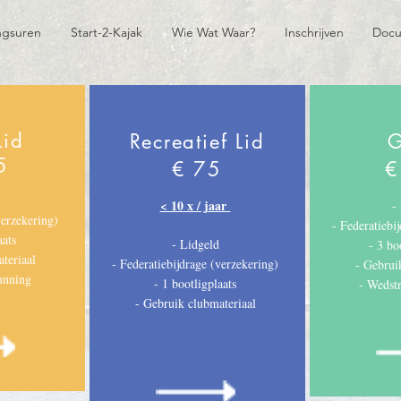
gsuren
Start-2-Kajak
Wie Wat Waar?
Inschrijven
Doc
Lid
Recreatief Lid
G
5
€ 75
€
< 10 x / jaar
-
verzekering)
- Federatiebi
aats
- Lidgeld
- 3 bo
teriaal
- Federatiebijdrage (verzekering)
- Gebrui
unning
- 1 bootligplaats
- Wedst
- Gebruik clubmateriaal