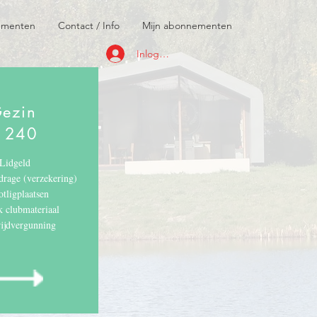
umenten
Contact / Info
Mijn abonnementen
Inloggen
ezin
 240
 Lidgeld
jdrage (verzekering)
otligplaatsen
k clubmateriaal
rijdvergunning