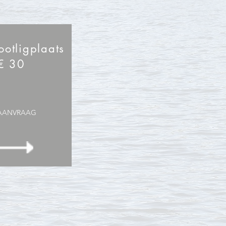
ootligplaats
€ 30
AANVRAAG